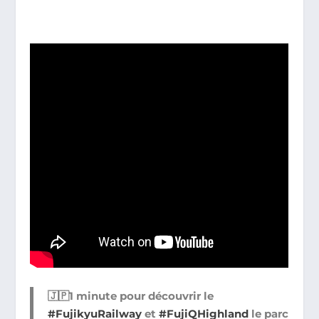
🇯🇵1 minute pour découvrir le
#FujikyuRailway
et
#FujiQHighland
le parc