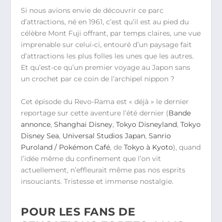
Si nous avions envie de découvrir ce parc
d’attractions, né en 1961, c’est qu’il est au pied du
célèbre Mont Fuji offrant, par temps claires, une vue
imprenable sur celui-ci, entouré d’un paysage fait
d’attractions les plus folles les unes que les autres.
Et qu’est-ce qu’un premier voyage au Japon sans
un crochet par ce coin de l’archipel nippon ?
Cet épisode du Revo-Rama est « déjà » le dernier
reportage sur cette aventure l’été dernier (
Bande
annonce
,
Shanghai Disney
,
Tokyo Disneyland
,
Tokyo
Disney Sea
,
Universal Studios Japan
,
Sanrio
Puroland / Pokémon Café
, de
Tokyo à Kyoto
), quand
l’idée même du confinement que l’on vit
actuellement, n’effleurait même pas nos esprits
insouciants. Tristesse et immense nostalgie.
POUR LES FANS DE