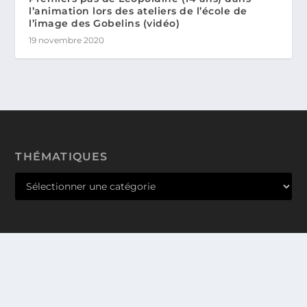
l’animation lors des ateliers de l’école de
l’image des Gobelins (vidéo)
19 novembre 2020
THÉMATIQUES
Conçu par
| Propulsé par
Elegant Themes
WordPress
PRODUCT MANAGER @PARIS
QUI SOMMES-NOUS ? NOS VALEURS