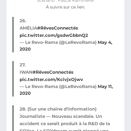
Scénario : Pascal Kammerer
À suivre sur ce lien.
26.
AMÉLIA
#RêvesConnectés
pic.twitter.com/gsdwGbbnQ2
— Le Revo-Rama (@LeRevoRama)
May 4,
2020
27.
IWAN
#RêvesConnectés
pic.twitter.com/KcivjxOjwv
— Le Revo-Rama (@LeRevoRama)
May 11,
2020
28. (Sur une chaîne d'information)
Journaliste — Nouveau scandale. Un
accident ce serait produit à la R&D de la
SOYco. Le SOYdream aurait plongé une