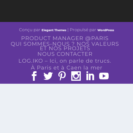
Conçu par
| Propulsé par
Elegant Themes
WordPress
PRODUCT MANAGER @PARIS
QUI SOMMES-NOUS ? NOS VALEURS
ET NOS PROJETS
NOUS CONTACTER
LOG.IKO – Ici, on parle de trucs.
À Paris et à Caen la mer