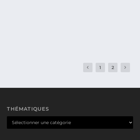
L’HISTOIRE DE L’INFORMATIQUE :
AMSTRAD
Entrons un peu dans l’histoire d’un des pionniers de
l’informatique, plus précisément du PC...
1
2
THÉMATIQUES