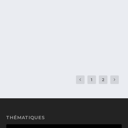
PERSONNALISER SON BUREAU SOUS
WINDOWS (SANS OUTIL EXTÉRIEUR).
Votre bureau Windows ressemble à celui de votre
voisin ou de votre collègue. Vous souhaiteriez...
1
2
THÉMATIQUES