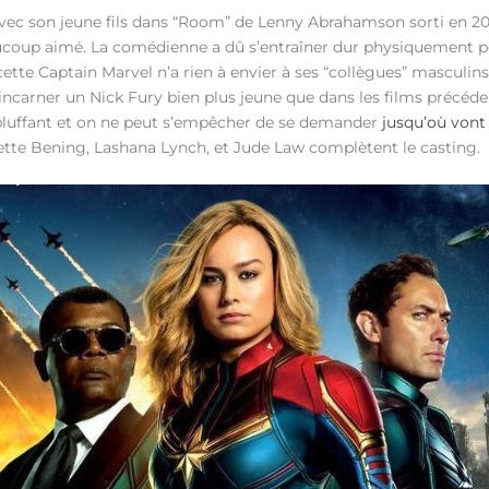
ec son jeune fils dans “Room” de Lenny Abrahamson sorti en 2016
aucoup aimé. La comédienne a dû s’entraîner dur physiquement po
cette Captain Marvel n’a rien à envier à ses “collègues” masculins
carner un Nick Fury bien plus jeune que dans les films précéde
t bluffant et on ne peut s’empêcher de se demander
jusqu’où vont 
ette Bening, Lashana Lynch, et Jude Law complètent le casting.