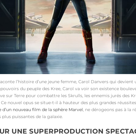
aconte l’histoire d’une jeune femme, Carol Danvers qui devient un
s pouvoirs du peuple des Kree, Carol va voir son existence boulev
ouve sur Terre pour combattre les Skrulls, les ennemis jurés des K
 Ce nouvel opus se situe-t-il à hauteur des plus grandes réussite
e d’un nouveau film de la sphère Marvel
, ne dérogeons pas à la r
plus puissantes de la galaxie.
POUR UNE SUPERPRODUCTION SPECTA