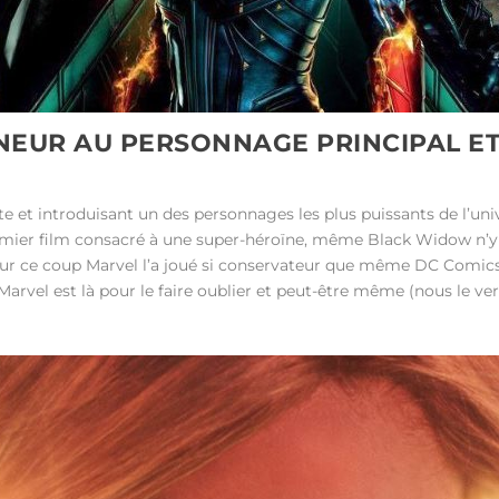
NNEUR AU PERSONNAGE PRINCIPAL ET 
 et introduisant un des personnages les plus puissants de l’univ
premier film consacré à une super-héroïne, même Black Widow n’y
r ce coup Marvel l’a joué si conservateur que même DC Comics 
Marvel est là pour le faire oublier et peut-être même (nous le v