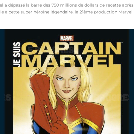
l a dépassé la barre des 750 millions de dollars de recette aprè
vie à cette super héroïne légendaire, la 21ème production Marve