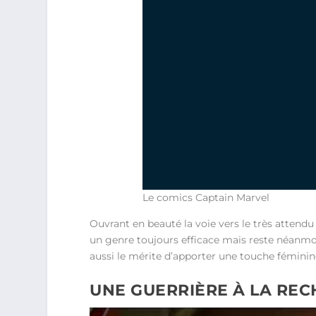
Le comics Captain Marvel
Ouvrant en beauté la voie vers le très attend
un genre toujours efficace mais reste néanm
aussi le mérite d’apporter une touche fémini
UNE GUERRIÈRE À LA REC