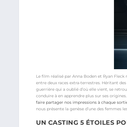
Le film réalisé par Anna Boden et Ryan Fleck r
entre deux races extra-terrestres. Héritant de
guerrière qui a oublié d’où elle vient, se retr
conduire à en apprendre plus sur ses origines.
faire partager nos impressions à chaque sorti
nous présente la genèse d’une des femmes les 
UN CASTING 5 ÉTOILES 