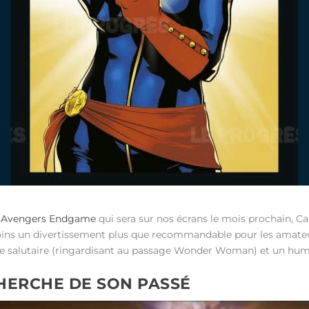
u
Avengers Endgame
qui sera sur nos écrans le mois prochain, C
oins un divertissement plus que recommandable pour les amateu
ne salutaire (ringardisant au passage Wonder Woman) et un hum
HERCHE DE SON PASSÉ