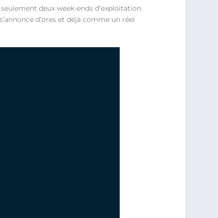
s seulement deux week-ends d’exploitation.
l s’annonce d’ores et déjà comme un réel