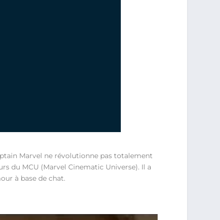
aptain Marvel ne révolutionne pas totalement
rs du MCU (Marvel Cinematic Universe). Il a
our à base de chat.