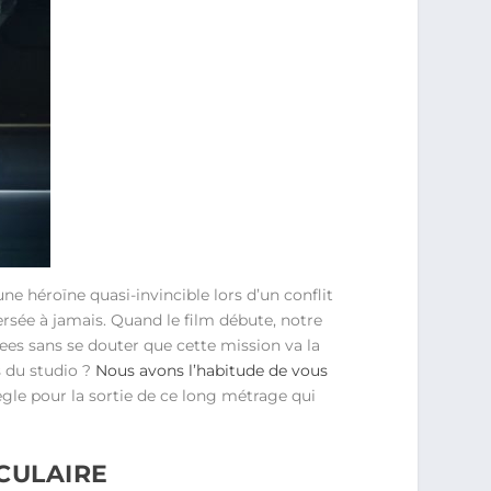
e héroïne quasi-invincible lors d’un conflit
ersée à jamais. Quand le film débute, notre
rees sans se douter que cette mission va la
s du studio ?
Nous avons l’habitude de vous
ègle pour la sortie de ce long métrage qui
CULAIRE