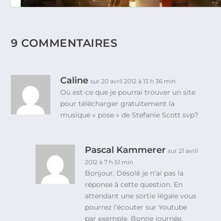
9 COMMENTAIRES
Baymax, l’assistant médical personnel ultime dont t
monde rêve ? Notre avis sur Big Hero 6 (Les Nouve
Héros) de Disney en DVD/BRD/VOD.
Caline
sur 20 avril 2012 à 13 h 36 min
20 juin 2015
Où est-ce que je pourrai trouver un site
pour télécharger gratuitement la
musique « pose » de Stefanie Scott svp?
Pascal Kammerer
sur 21 avril
2012 à 7 h 51 min
Bonjour. Désolé je n’ai pas la
réponse à cette question. En
attendant une sortie légale vous
pourrez l’écouter sur Youtube
par exemple. Bonne journée.