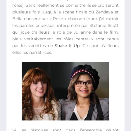
rôles). Sans réellement se connaître ils se croiseront
plusieurs fois jusqu’à la scène finale où Zendaya et
Bella dansent sur « Pose » chanson (dont j’ai extrait
les paroles ci dessus) interprétée par Stefanie Scott
qui joue d’ailleurs le rôle de Julianne dans le film.
Mais véritablement les rôles centraux sont tenus
par les vedettes de
Shake It Up
. Ce sont d’ailleurs
elles les narratrices.
Si les histoires sont dans l’ensemble plutôt