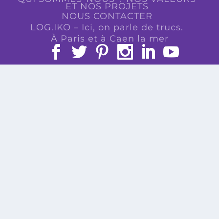
ET NOS PROJETS
NOUS CONTACTER
LOG.IKO – Ici, on parle de trucs.
À Paris et à Caen la mer