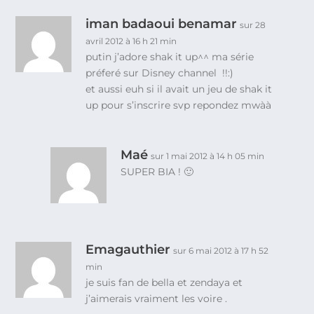
iman badaoui benamar
sur 28
avril 2012 à 16 h 21 min
putin j’adore shak it up^^ ma série
préferé sur Disney channel !!:)
et aussi euh si il avait un jeu de shak it
up pour s’inscrire svp repondez mwàà
Maé
sur 1 mai 2012 à 14 h 05 min
SUPER BIA ! 🙂
Emagauthier
sur 6 mai 2012 à 17 h 52
min
je suis fan de bella et zendaya et
j’aimerais vraiment les voire .