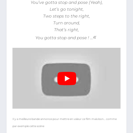
You’ve gotta stop and pose (Yeah),
Let’s go tonight,
Two steps to the right,
Turn around,
That’s right,
«
You gotta stop and pose ! …
Il y a meilleure bande annonce pour mettre en valeur ce film mais bon… comme
par exemple cette scène