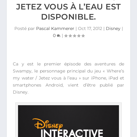
JETEZ VOUS À L’EAU EST
DISPONIBLE.
Posté par
Pascal Kammerer
|
Oct 17, 2012
|
Disney
|
0
|
Ca y est le premier épisode des aventures de
Swampy, le personnage principal du jeu « Where’s
my water / Jetez vous à l’eau » sur iPhone, iPad et
smartphones Android, vient d’être publié par
Disney.