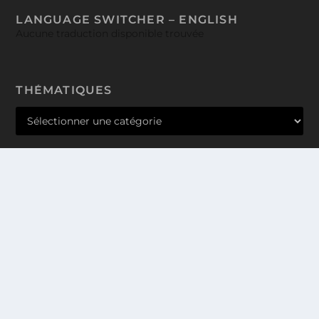
LANGUAGE SWITCHER – ENGLISH
Aucune traduction disponible trouvée
THÉMATIQUES
Conçu par
| Propulsé par
Elegant Themes
WordPress
PRODUCT MANAGER @PARIS
QUI SOMMES-NOUS ? NOS VALEURS
ET NOS PROJETS
NOUS CONTACTER
LOG.IKO – Ici, on parle de trucs.
À Paris et à Caen la mer