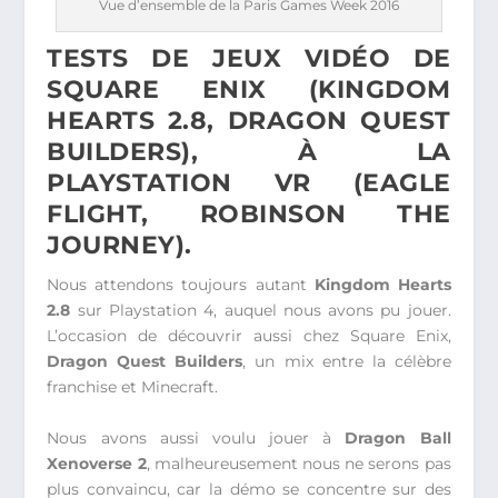
Vue d’ensemble de la Paris Games Week 2016
TESTS DE JEUX VIDÉO DE
SQUARE ENIX (KINGDOM
HEARTS 2.8, DRAGON QUEST
BUILDERS), À LA
PLAYSTATION VR (EAGLE
FLIGHT, ROBINSON THE
JOURNEY).
Nous attendons toujours autant
Kingdom Hearts
2.8
sur Playstation 4, auquel nous avons pu jouer.
L’occasion de découvrir aussi chez Square Enix,
Dragon Quest Builders
, un mix entre la célèbre
franchise et Minecraft.
Nous avons aussi voulu jouer à
Dragon Ball
Xenoverse 2
, malheureusement nous ne serons pas
plus convaincu, car la démo se concentre sur des