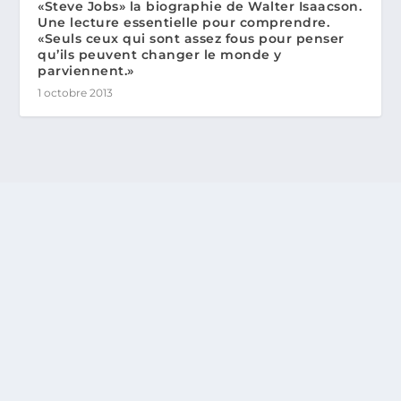
«Steve Jobs» la biographie de Walter Isaacson.
Une lecture essentielle pour comprendre.
«Seuls ceux qui sont assez fous pour penser
qu’ils peuvent changer le monde y
parviennent.»
1 octobre 2013
THÉMATIQUES
Conçu par
| Propulsé par
Elegant Themes
WordPress