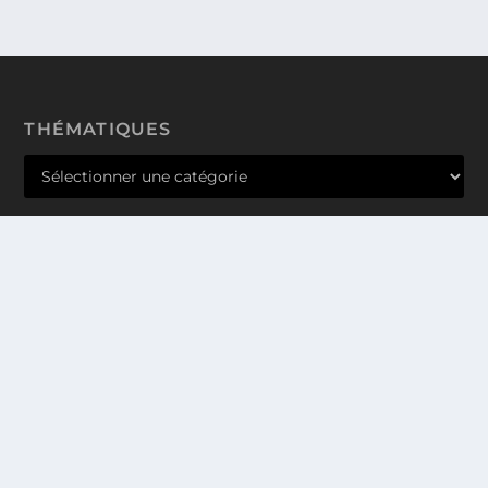
THÉMATIQUES
Conçu par
| Propulsé par
Elegant Themes
WordPress
PRODUCT MANAGER @PARIS
QUI SOMMES-NOUS ? NOS VALEURS
ET NOS PROJETS
NOUS CONTACTER
LOG.IKO – Ici, on parle de trucs.
À Paris et à Caen la mer