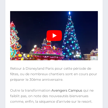
Retour à Disneyland Paris pour cette période de
fêtes, ou de nombreux chantiers sont en cours pour
préparer le 30ème anniversaire.
Outre la transformation
Avengers Campus
qui ne
faiblit pas, on note des nouveautés bienvenues
comme, enfin, la séquence d’arrivée sur le resort.