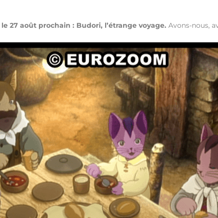
r le 27 août prochain : Budori, l’étrange voyage.
Avons-nous, ave