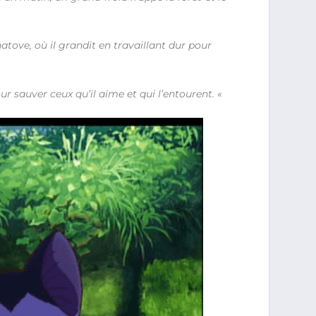
tove, où il grandit en travaillant dur pour
ur sauver ceux qu’il aime et qui l’entourent. «