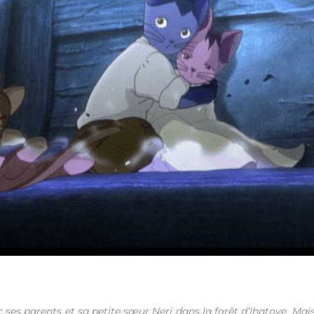
ses parents et sa petite sœur Neri dans la forêt d’Ihatove. Mais