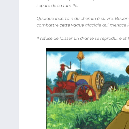
sépare de sa famille.
Quoique incertain du chemin à suivre, Budori 
combattre
cette vague
glaciale qui menace la
Il refuse de laisser un drame se reproduire et