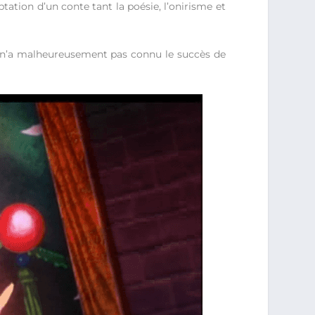
tation d’un conte tant la poésie, l’onirisme et
 », n’a malheureusement pas connu le succès de