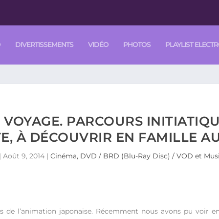
O
DIVERTISSEMENTS
VIDÉO
PHOTOS
PLAYLIST ELECT
 VOYAGE. PARCOURS INITIATIQ
E, À DÉCOUVRIR EN FAMILLE A
|
Août 9, 2014
|
Cinéma, DVD / BRD (Blu-Ray Disc) / VOD et Musi
s de l’animation japonaise. Récemment nous avons pu voir en