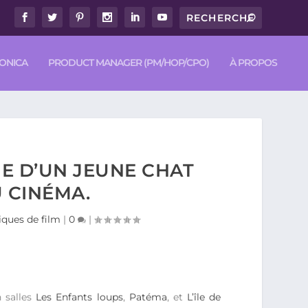
RONICA
PRODUCT MANAGER (PM/HOP/CPO)
À PROPOS
UE D’UN JEUNE CHAT
U CINÉMA.
ques de film
|
0
|
 salles
Les Enfants loups
,
Patéma
, et
L’île de