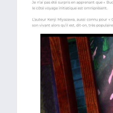
Je n’ai pas été surpris en apprenant que « Bud
le côté voyage initiatique est omniprésent.
L’auteur Kenji Miyazawa, aussi connu pour « G
son vivant alors qu’il est, dit-on, très populai