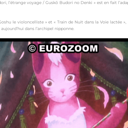
ori, l’étrange voyage / Guskō Budori no Denki » est en fait l’adap
oshu le violoncelliste » et « Train de Nuit dans la Voie lactée
re aujourd’hui dans l’archipel nipponne.