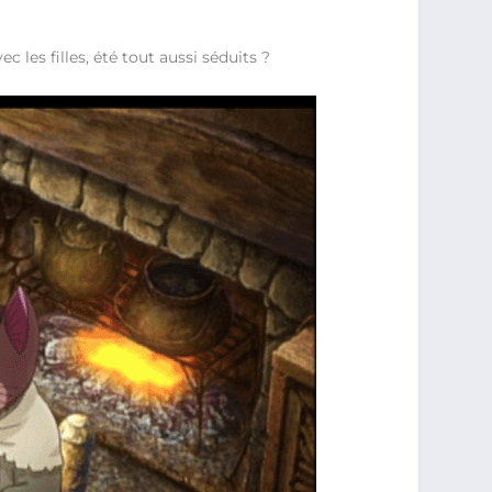
c les filles, été tout aussi séduits ?