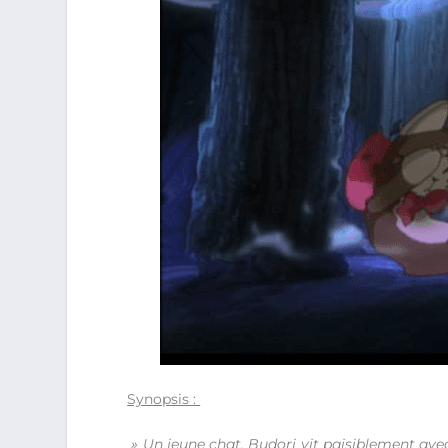
Synopsis :
» Un jeune chat, Budori vit paisiblement avec 