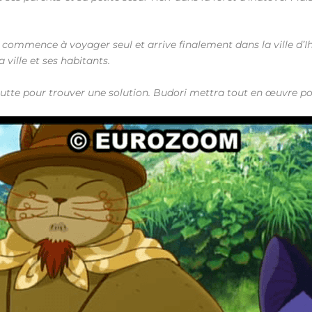
commence à voyager seul et arrive finalement dans la ville d’Iha
 ville et ses habitants.
 lutte pour trouver une solution. Budori mettra tout en œuvre po