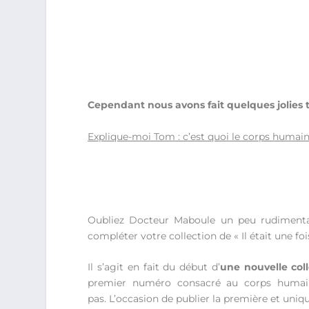
Cependant nous avons fait quelques jolies t
Explique-moi Tom : c’est quoi le corps humai
Oubliez Docteur Maboule un peu rudimentair
compléter votre collection de « Il était une foi
Il s’agit en fait du début d’
une nouvelle coll
premier numéro consacré au corps humain
pas. L’occasion de publier la première et uniq