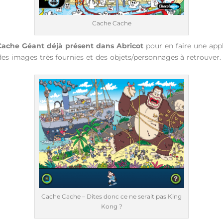
Cache Cache
Cache Géant déjà présent dans Abricot
pour en faire une app
z des images très fournies et des objets/personnages à retrouver.
Cache Cache – Dites donc ce ne serait pas King
Kong ?