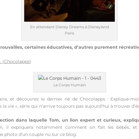
En attendant Disney Dreams à Disneyland
Paris
rouvailles, certaines éducatives, d’autres purement récréativ
n. (Chocolapps)
Le Corps Humain
e, et découvrez le dernier né de Chocolapps : Explique-moi 
s la vie », série qui n’arrive toujours pas aujourd’hui à trouver d’é
ection dans laquelle Tom, un lion expert et curieux, expliq
, il expliquera notamment comment on fait les bébés, et
ue photo d’un couple nu sur ce blog.