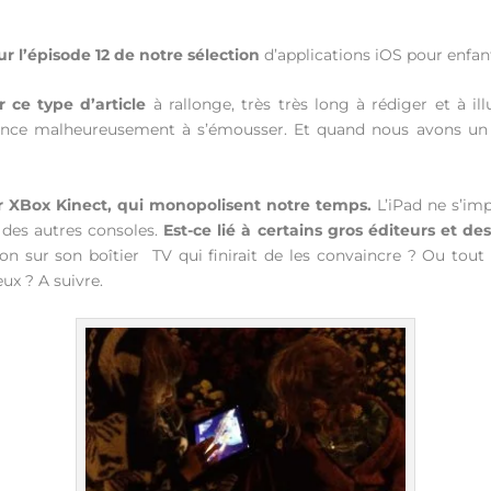
r l’épisode 12 de notre sélection
d’applications iOS pour enfant
 ce type d’article
à rallonge, très très long à rédiger et à ill
mmence malheureusement à s’émousser. Et quand nous avons un
 sur XBox Kinect, qui monopolisent notre temps.
L’iPad ne s’imp
des autres consoles.
Est-ce lié à certains gros éditeurs et des
tion sur son boîtier TV qui finirait de les convaincre ? Ou to
ux ? A suivre.