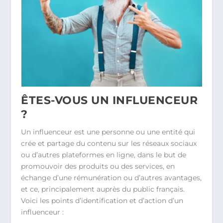
ÊTES-VOUS UN INFLUENCEUR
?
Un influenceur est une personne ou une entité qui
crée et partage du contenu sur les réseaux sociaux
ou d’autres plateformes en ligne, dans le but de
promouvoir des produits ou des services, en
échange d’une rémunération ou d’autres avantages,
et ce, principalement auprès du public français.
Voici les points d’identification et d’action d’un
influenceur :