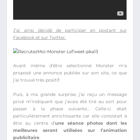
J’ai ainsi décidé de participer en postant sur
Facebook et sur Twitter.
Avant même d’être sélectionné Monster m’a
proposé une annonce publiée sur son site, ce que
j’ai trouvé très positif.
Puis, à ma grande surprise, j’ai reçu un message
privé m’indiquant que j’avais été tiré au sort pour
passer à la phase suivante… Celle-ci était
particulièrement enrichissante car elle consistait à
être au centre d’
une séance photos dont les
meilleures seront utilisées sur l’animation
publicitaire
.