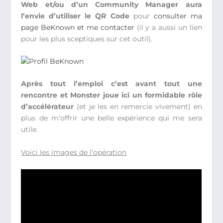
Web et/ou d’un Community Manager aura
l’envie d’utiliser le QR Code
pour
consulter ma
page BeKnown et me contacter
(il y a aussi un lien
pour les plus sceptiques sur cet outil).
Après tout l’emploi c’est avant tout une
rencontre et Monster joue ici un formidable rôle
d’accélérateur
(et je les en remercie vivement) en
plus de m’offrir une belle expérience qui me sera
utile.
Voici les images de l’opération