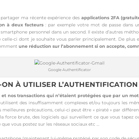
à partager ma récente expérience des
applications 2FA (gratuit
ion à deux facteurs
: par exemple votre mot de passe dans un
e smartphone personnel dans un second. Il existe d’autres méthod
 celle-ci dont je souhaite vous parler principalement. De plus
igemment
une réduction sur l’abonnement si on accepte, co
Google Authentificator
ON À UTILISER L’AUTHENTIFICATION
 et nos transactions qui n’étaient protégées que par un mot
 utilisent des insuffisamment complexes et/ou toujours les mê
 meilleures précautions, celui-ci peut être « piraté » par diff
 la force brute, des logiciels qui surveillent ce que vous tapez 
e que vous postez sur les réseaux sociaux etc …
smartphone (maintenant lui-même protégé par son code de sécu