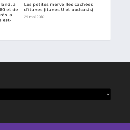
land, à
Les petites merveilles cachées
60 et de
d’itunes (itunes U et podcasts)
rès la
29 mai 2010
e est-