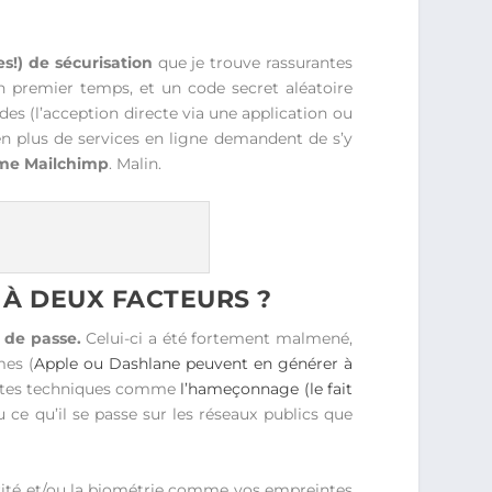
es!) de sécurisation
que je trouve rassurantes
 premier temps, et un code secret aléatoire
es (l’acception directe via une application ou
 en plus de services en ligne demandent de s’y
mme Mailchimp
. Malin.
 À DEUX FACTEURS ?
 de passe.
Celui-ci a été fortement malmené,
mes (
Apple ou Dashlane peuvent en générer à
érentes techniques comme
l’hameçonnage (le fait
ou ce qu’il se passe sur les réseaux publics que
rité et/ou la biométrie comme vos empreintes