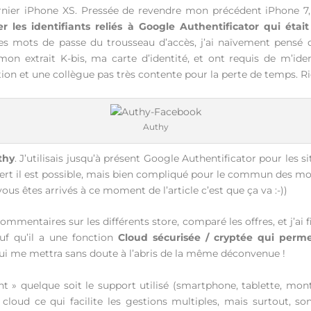
dernier iPhone XS. Pressée de revendre mon précédent iPhone 7,
 les identifiants reliés à Google Authentificator qui était
s mots de passe du trousseau d’accès, j’ai naïvement pensé que
on extrait K-bis, ma carte d’identité, et ont requis de m’id
ation et une collègue pas très contente pour la perte de temps. 
Authy
thy
. J’utilisais jusqu’à présent Google Authentificator pour les 
rt il est possible, mais bien compliqué pour le commun des mor
 vous êtes arrivés à ce moment de l’article c’est que ça va :-))
commentaires sur les différents store, comparé les offres, et j’ai
f qu’il a une fonction
Cloud sécurisée / cryptée qui perme
 qui me mettra sans doute à l’abris de la même déconvenue !
lient » quelque soit le support utilisé (smartphone, tablette,
 cloud ce qui facilite les gestions multiples, mais surtout, 