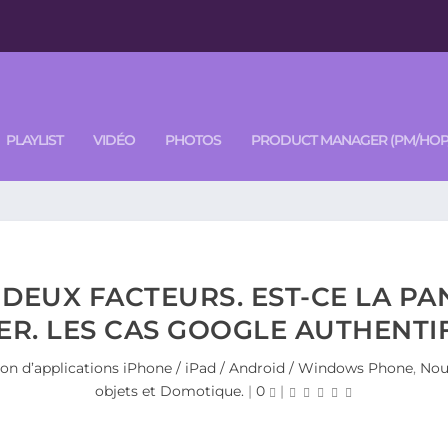
PLAYLIST
VIDÉO
PHOTOS
PRODUCT MANAGER (PM/HOP
 DEUX FACTEURS. EST-CE LA P
GER. LES CAS GOOGLE AUTHENTI
ion d’applications iPhone / iPad / Android / Windows Phone
,
Nouv
objets et Domotique.
|
0
|