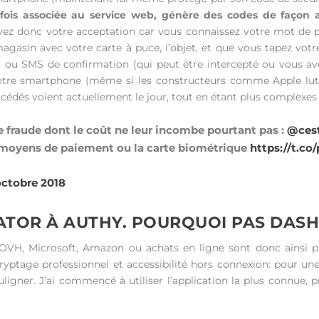
fois associée au service web, génère des codes de façon a
ez donc votre acceptation car vous connaissez votre mot de pa
sin avec votre carte à puce, l’objet, et que vous tapez votre 
, ou SMS de confirmation (qui peut être intercepté ou vous a
 votre smartphone (même si les constructeurs comme Apple lutt
édés voient actuellement le jour, tout en étant plus complexes 
ne fraude dont le coût ne leur incombe pourtant pas :
@ces
 moyens de paiement ou la carte biométrique
https://t.c
octobre 2018
ATOR À AUTHY. POURQUOI PAS DASH
OVH, Microsoft, Amazon ou achats en ligne sont donc ainsi pl
yptage professionnel et accessibilité hors connexion: pour un
igner. J’ai commencé à utiliser l’application la plus connue, p