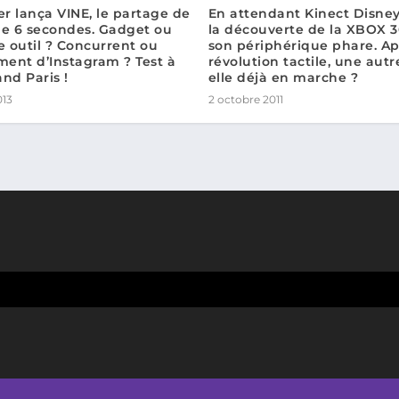
er lança VINE, le partage de
En attendant Kinect Disney
de 6 secondes. Gadget ou
la découverte de la XBOX 3
e outil ? Concurrent ou
son périphérique phare. Ap
ent d’Instagram ? Test à
révolution tactile, une autr
nd Paris !
elle déjà en marche ?
013
2 octobre 2011