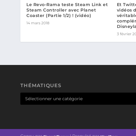
Le Revo-Rama teste Steam Link et
Et Twitt
Steam Controller avec Planet
vidéos 
Coaster (Partie 1/2) ! (vidéo)
véritabl
complém
14 mars 2018
Disneyla
3 février 2
THÉMATIQUES
Conçu par
| Propulsé par