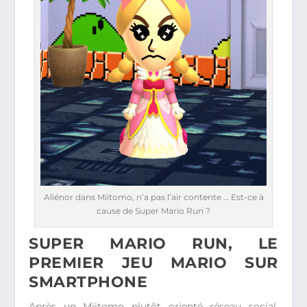
Aliénor dans Miitomo, n’a pas l’air contente … Est-ce à
cause de Super Mario Run ?
SUPER MARIO RUN, LE
PREMIER JEU MARIO SUR
SMARTPHONE
Après un Miitomo plutôt orienté réseau social,