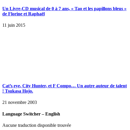
Un Livre-CD musical de 0 à 7 ans, « Tao et les papillons bleus »
de Florine et Raphaël
11 juin 2015
Cat’s eye, City Hunter, et F Compo… Un autre auteur de talent
! Tsukasa Hojo.
21 novembre 2003
Language Switcher – English
Aucune traduction disponible trouvée