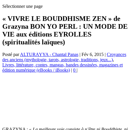
Sélectionner une page
« VIVRE LE BOUDDHISME ZEN » de
Grazyna BON YO PERL : UN MODE DE
VIE aux éditions EYROLLES
(spiritualités laïques)
Posté par
ALTURAYYA - Chantal Panas
|
Fév 6, 2015
|
Croyances
des anciens (mythologie, tarots, astrologie, traditions, jeux...)
,
Livres, littérature, contes, mangas, bandes dessinées, magazines et
édition numérique (eBooks / iBooks)
|
0
|
GRAZYNA :
« La meilleure voie consiste à n’être ni Bouddhiste, ni