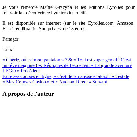
Je vous remercie Maître Grazyna et les Editions Eyrolles pour
m’avoir fait découvrir ce livre très instructif.
Il est disponible sur internet (sur le site Eyrolles.com, Amazon,
Fnac), en librairie. Son prix est de 18 euros.
Partager:
Taux:
« Chérie, où est mon pantalon » ? & « Tout est super génial ! C’est
un rêve magique ! ». Répliques de l’excellent « La grande aventure
LEGO ».
Précédent
Faire ses courses en ligne, « c’est de la paresse et alors ? » Test de
« Mes Courses Casino » et « Auchan Direct ».
Suivant
A propos de l'auteur