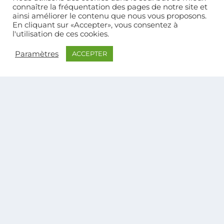
connaître la fréquentation des pages de notre site et
LANGUAGE SWITCHER – ENGLISH
ainsi améliorer le contenu que nous vous proposons.
Aucune traduction disponible trouvée
En cliquant sur «Accepter», vous consentez à
l'utilisation de ces cookies.
Paramètres
ACCEPTER
THÉMATIQUES
Conçu par
| Propulsé par
Elegant Themes
WordPress
PRODUCT MANAGER @PARIS
QUI SOMMES-NOUS ? NOS VALEURS
ET NOS PROJETS
NOUS CONTACTER
LOG.IKO – Ici, on parle de trucs.
À Paris et à Caen la mer