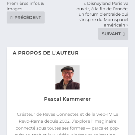
Premières infos &
« Disneyland Paris va
images.
ouvrir, à la fin de l’année,
un forum d’entraide qui
PRÉCÉDENT
s’inspire du Momspanel
américain »
SUIVANT
A PROPOS DE L'AUTEUR
Pascal Kammerer
Créateur de Rêves Connectés et de la web-TV Le
Revo-Rama depuis 2002. J’explore l’imaginaire
connecté sous toutes ses formes — parcs et pop-
culture, tech et jeux vidéo, cinéma et animation —