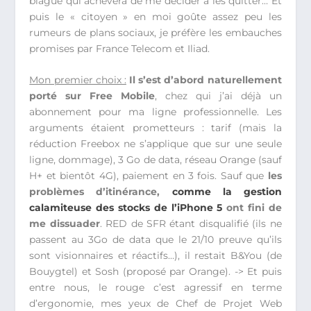
blague qui achèvera de me décider à les quitter… Et
puis le « citoyen » en moi goûte assez peu les
rumeurs de plans sociaux, je préfère les embauches
promises par France Telecom et Iliad.
Mon premier choix :
Il s’est d’abord naturellement
porté sur Free Mobile
, chez qui j’ai déjà un
abonnement pour ma ligne professionnelle. Les
arguments étaient prometteurs : tarif (mais la
réduction Freebox ne s’applique que sur une seule
ligne, dommage), 3 Go de data, réseau Orange (sauf
H+ et bientôt 4G), paiement en 3 fois. Sauf que
les
problèmes d’itinérance,
comme la gestion
calamiteuse des stocks de l’iPhone 5
ont fini de
me dissuader
. RED de SFR étant disqualifié (ils ne
passent au 3Go de data que le 21/10 preuve qu’ils
sont visionnaires et réactifs…), il restait B&You (de
Bouygtel) et Sosh (proposé par Orange). -> Et puis
entre nous, le rouge c’est agressif en terme
d’ergonomie, mes yeux de Chef de Projet Web