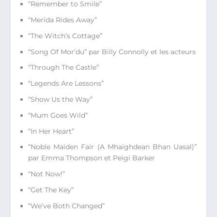
“Remember to Smile”
“Merida Rides Away”
“The Witch’s Cottage”
“Song Of Mor’du” par Billy Connolly et les acteurs
“Through The Castle”
“Legends Are Lessons”
“Show Us the Way”
“Mum Goes Wild”
“In Her Heart”
“Noble Maiden Fair (A Mhaighdean Bhan Uasal)”
par Emma Thompson et Peigi Barker
“Not Now!”
“Get The Key”
“We’ve Both Changed”