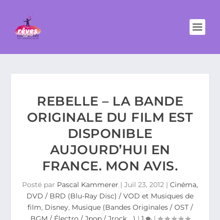
REBELLE – LA BANDE
ORIGINALE DU FILM EST
DISPONIBLE
AUJOURD’HUI EN
FRANCE. MON AVIS.
Posté par
Pascal Kammerer
|
Juil 23, 2012
|
Cinéma,
DVD / BRD (Blu-Ray Disc) / VOD et Musiques de
film
,
Disney
,
Musique (Bandes Originales / OST /
BGM / Électro / Jpop / Jrock ...)
|
1
|