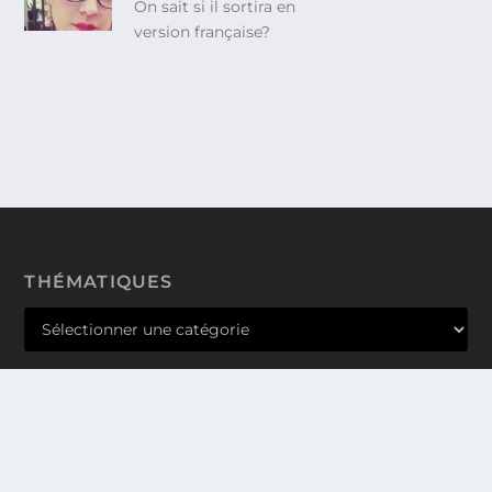
On sait si il sortira en
version française?
THÉMATIQUES
Conçu par
| Propulsé par
Elegant Themes
WordPress