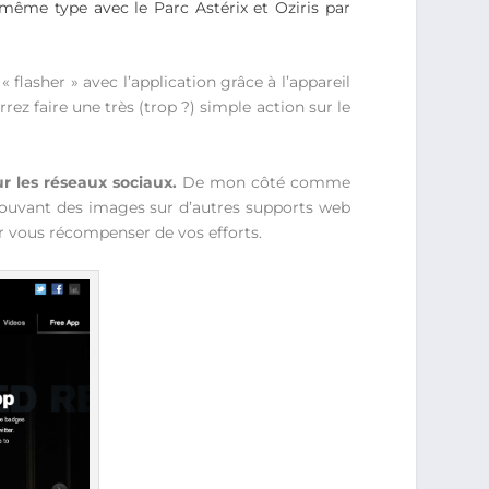
ême type avec le Parc Astérix et Oziris par
 flasher » avec l’application grâce à l’appareil
ez faire une très (trop ?) simple action sur le
r les réseaux sociaux.
De mon côté comme
retrouvant des images sur d’autres supports web
ur vous récompenser de vos efforts.