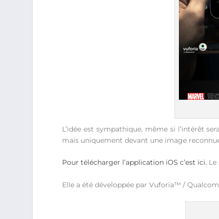
L’idée est sympathique, même si l’intérêt ser
mais uniquement devant une image reconnue 
Pour télécharger l’application iOS c’est ici.
Le 
Elle a été développée par Vuforia™ / Qualco