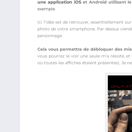
une application iOS
et Android utilisant l
exemple.
Ici l’idée est de retrouver, essentiellement su
photo de votre smartphone. Par dessus viendra 
personnage.
Cela vous permettra de débloquer des missi
vous pourrez le voir une seule m’a résisté, et
où toutes les affiches étaient présentes). Je 