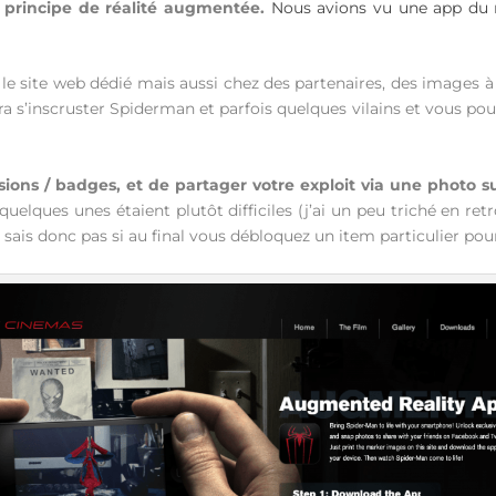
e principe de réalité augmentée.
Nous avions vu une app du m
r le site web dédié mais aussi chez des partenaires, des images à «
s’inscruster Spiderman et parfois quelques vilains et vous pourr
ons / badges, et de partager votre exploit via une photo su
 quelques unes étaient plutôt difficiles (j’ai un peu triché en 
ne sais donc pas si au final vous débloquez un item particulier po