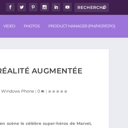
VIDÉO
PHOTOS
PRODUCT MANAGER (PM/HOP/CPO)
 RÉALITÉ AUGMENTÉE
d / Windows Phone
|
0
|
n scène le célèbre super-héros de Marvel,