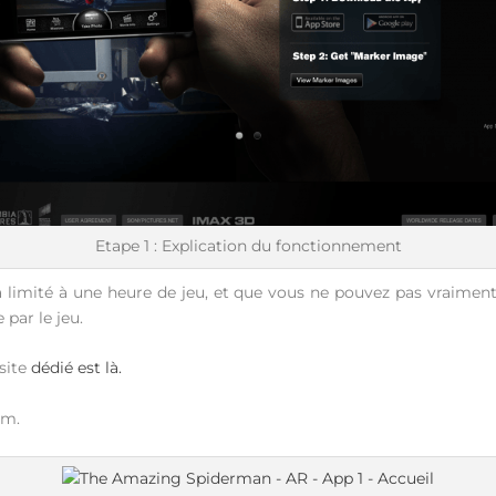
Etape 1 : Explication du fonctionnement
a limité à une heure de jeu, et que vous ne pouvez pas vraimen
par le jeu.
site
dédié est là.
mm.