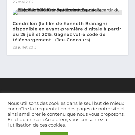
23 mai 2012
Cendrillon (le film de Kenneth Branagh)
disponible en avant-première digitale à partir
du 29 juillet 2015. Gagnez votre code de
téléchargement ! (Jeu-Concours).
28 juillet 2015
LANGUAGE SWITCHER – ENGLISH
Nous utilisons des cookies dans le seul but de mieux
Aucune traduction disponible trouvée
connaître la fréquentation des pages de notre site et
ainsi améliorer le contenu que nous vous proposons.
En cliquant sur «Accepter», vous consentez à
l'utilisation de ces cookies.
THÉMATIQUES