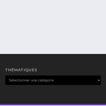
L’ECOLE DU SPECTACLE ESPACE
LAURISTON, AVEC JASMINE ROY ET
MARTIN MATTHIAS YSEBAERT.
Nous vous avons déjà parlé du coffret de Malis et
Merveille lors d’un précédent test que...
THÉMATIQUES