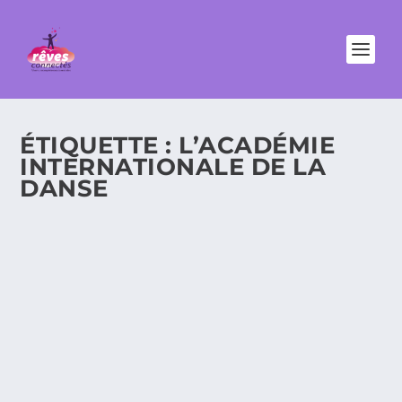
ÉTIQUETTE :
L’ACADÉMIE
INTERNATIONALE DE LA
DANSE
LE JEUNE BALLET EUROPÉEN NOUS
PRÉSENTE PUZZLE. AVIS D’UN
NÉOPHYTE ET D’UNE ÉLÈVE DE L’ÉCOLE
DU SPECTACLE ESPACE LAURISTON.
Avec Isis, ma petite soeur qui est élève de l’École du