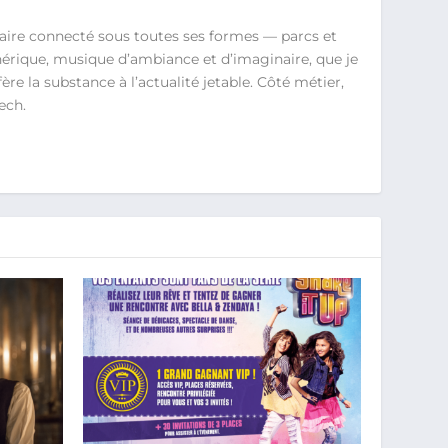
aire connecté sous toutes ses formes — parcs et
érique, musique d’ambiance et d’imaginaire, que je
re la substance à l’actualité jetable. Côté métier,
ech.