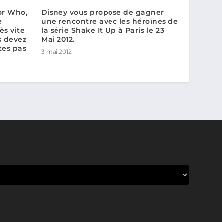
or Who,
Disney vous propose de gagner
e
une rencontre avec les héroïnes de
ès vite
la série Shake It Up à Paris le 23
s devez
Mai 2012.
tes pas
3 mai 2012