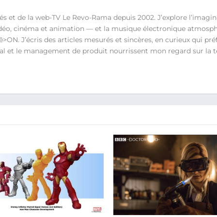
s et de la web-TV Le Revo-Rama depuis 2002. J’explore l’imagin
vidéo, cinéma et animation — et la musique électronique atmosph
N. J’écris des articles mesurés et sincères, en curieux qui préfè
ital et le management de produit nourrissent mon regard sur la t