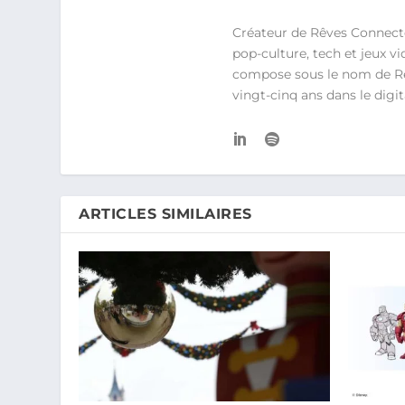
Créateur de Rêves Connecté
pop-culture, tech et jeux 
compose sous le nom de Rê>O
vingt-cinq ans dans le dig
ARTICLES SIMILAIRES