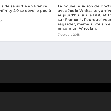
s de sa sortie en France,
La nouvelle saison de Doct
nfinity 2.0 se dévoile peu à
avec Jodie Whittaker, arriv
aujourd’hui sur la BBC et tr
sur France 4. Pourquoi vou
14
regarder, même si vous n’ê
encore un Whovian.
7 octobre 2018