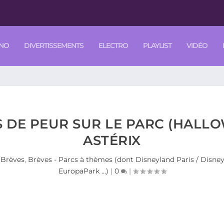
NO
DIVERTISSEMENTS
ELECTRO
PLAYLIST
VIDÉO
 DE PEUR SUR LE PARC (HALLO
ASTÉRIX
|
Brèves
,
Brèves - Parcs à thèmes (dont Disneyland Paris / Disney 
EuropaPark …)
|
0
|