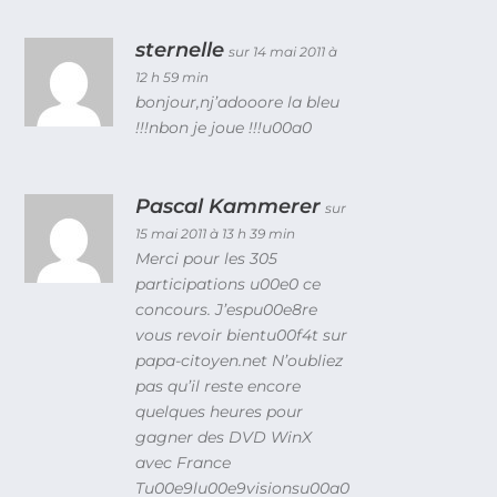
sternelle
sur 14 mai 2011 à
12 h 59 min
bonjour,nj’adooore la bleu
!!!nbon je joue !!!u00a0
Pascal Kammerer
sur
15 mai 2011 à 13 h 39 min
Merci pour les 305
participations u00e0 ce
concours. J’espu00e8re
vous revoir bientu00f4t sur
papa-citoyen.net N’oubliez
pas qu’il reste encore
quelques heures pour
gagner des DVD WinX
avec France
Tu00e9lu00e9visionsu00a0