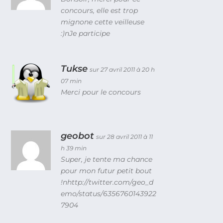
concours, elle est trop
mignone cette veilleuse
:)nJe participe
Tukse
sur 27 avril 2011 à 20 h
07 min
Merci pour le concours
geobot
sur 28 avril 2011 à 11
h 39 min
Super, je tente ma chance
pour mon futur petit bout
!nhttp://twitter.com/geo_d
emo/status/6356760143922
7904