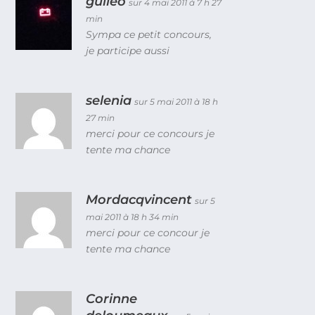
guileo
sur 4 mai 2011 à 7 h 27
min
Sympa ce petit concours,
je participe aussi
selenia
sur 5 mai 2011 à 18 h
27 min
merci pour ce concours je
tente ma chance
Mordacqvincent
sur 5
mai 2011 à 18 h 34 min
merci pour ce concour je
tente ma chance
Corinne