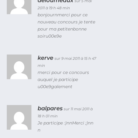
deloumeaux
sur 5 mai
2011 à 19 h 48 min
bonjournmerci pour ce
nouveau concours je tente
pour ma petitenbonne
soiru00e9e
kerve
sur 9 mai 2011 à 15 h 47
min
merci pour ce concours
auquel je participe
u00e9galement
balpares
sur 11 mai 2011 à
18 h 01 min
Je participe :)nnMerci ;)nn
n