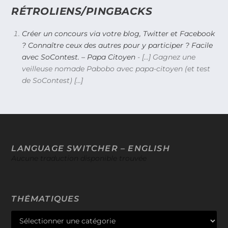
RÉTROLIENS/PINGBACKS
Créer un concours via votre blog, Twitter et Facebook
? Connaître ceux des autres pour y participer ? Facile
avec SoContest. – Papa Citoyen
- [...] Gagnez une
veilleuse nomade Pabobo avec papa-citoyen (et test
de SoContest) [...]
LANGUAGE SWITCHER – ENGLISH
Aucune traduction disponible trouvée
THÉMATIQUES