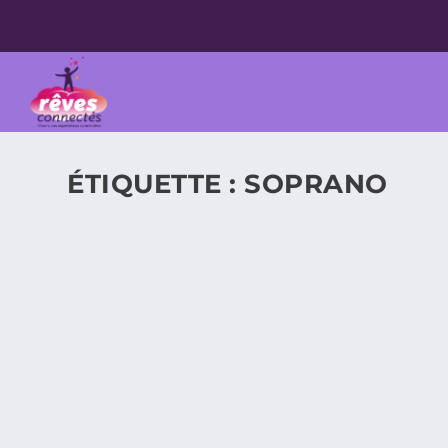
ÉTIQUETTE :
SOPRANO