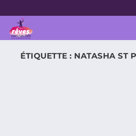
ÉTIQUETTE :
NATASHA ST P
CADEAU DE NOËL « MARTIN ET LES FÉES
article de chantal@reves-connectes.com J’ai été sédu