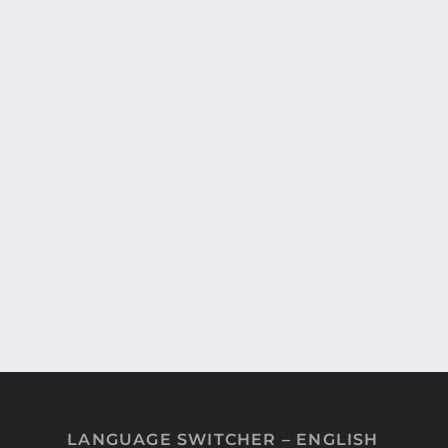
PLEIN LES YEUX AVEC L’ÉVÈNEMENT PR
PETITS PRINCES EN ONT ÉTÉ LES INVITÉ
Les évènements presse de Disneyland Paris sont touj
LANGUAGE SWITCHER – ENGLISH