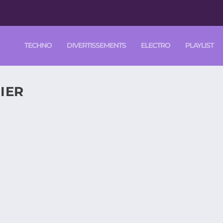
TECHNO
DIVERTISSEMENTS
ELECTRO
PLAYLIST
IER
 », 1 ALBUM ILLUSTRÉ AVEC UN CD DE 23 CHANS
ite par cette album illustré avec 1 CD...