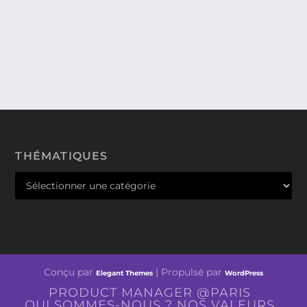
Nous vous avons déjà parlé du coffret de Malis et
Merveille lors d’un précédent test que...
THÉMATIQUES
Conçu par
| Propulsé par
Elegant Themes
WordPress
PRODUCT MANAGER @PARIS
QUI SOMMES-NOUS ? NOS VALEURS