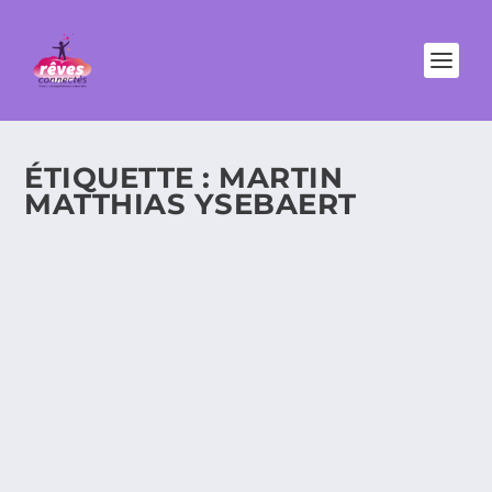
ÉTIQUETTE :
MARTIN
MATTHIAS YSEBAERT
LE JEUNE BALLET EUROPÉEN NOUS
PRÉSENTE PUZZLE. AVIS D’UN
NÉOPHYTE ET D’UNE ÉLÈVE DE L’ÉCOLE
DU SPECTACLE ESPACE LAURISTON.
Avec Isis, ma petite soeur qui est élève de l’École du
Spectacle Espace Lauriston, nous...