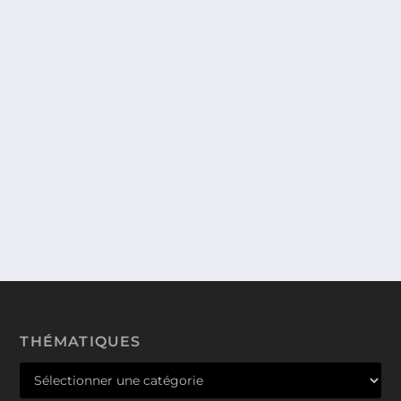
PRÉSENTATION DE « HOME
INTELLIGENCE & YOU » AU « TOUCH’ IN
PARIS », UN NOUVEAU PORTAIL
D’INFORMATIONS SUR LA MAISON
INTELLIGENTE PORTÉ PAR SOMFY
ASSISTÉ PAR GRENADE & SPARKS.
Lundi 7 octobre les équipes de Somfy nous ont
convié, en compagnie d’autres collègues...
THÉMATIQUES