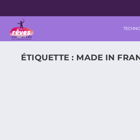
TECHN
ÉTIQUETTE :
MADE IN FRA