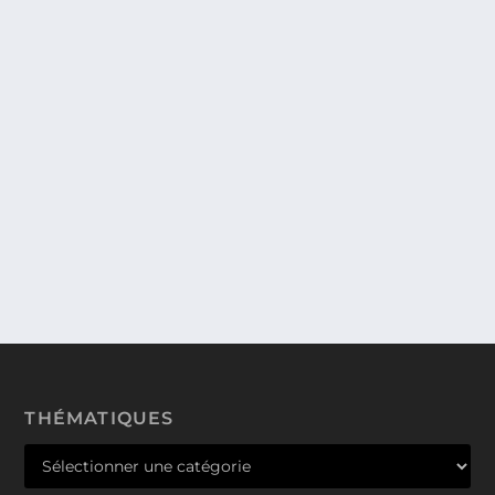
WOLF’S RAIN. DE LA POÉSIE ET DES
LOUPS… … À LA RECHERCHE DU
PARADIS.
L’Homme a cru bon d’exterminer les loups… Et s’ils
vivaient encore parmi nous ? Le monde...
THÉMATIQUES