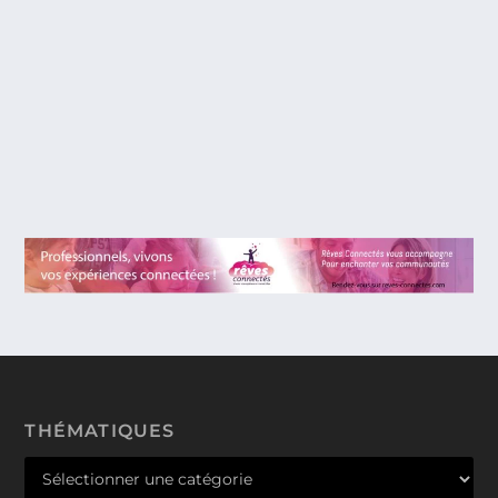
UNE CONTRE-HISTOIRE DES INTERNETS,
À NE PAS RATER SUR ARTE ET
TELERAMA.FR
ARTE et Télérama ont proposé durant 2 mois aux
internautes de participer à une plateforme...
THÉMATIQUES