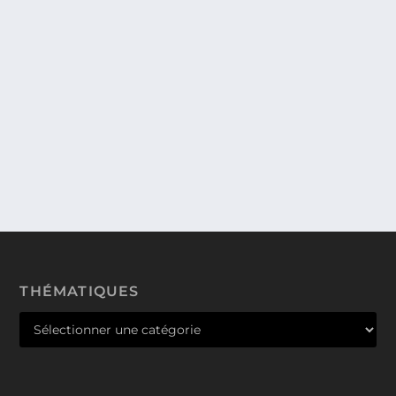
DISNEYLAND PARIS INTERROGE SES
FANS VIA UNE ENQUÊTE EN LIGNE.
C’EST LE MOMENT DE DONNER SON
AVIS !
L’équipe communication de Eurodisney /
Disneyland Paris propose du 24 Novembre au 12...
THÉMATIQUES