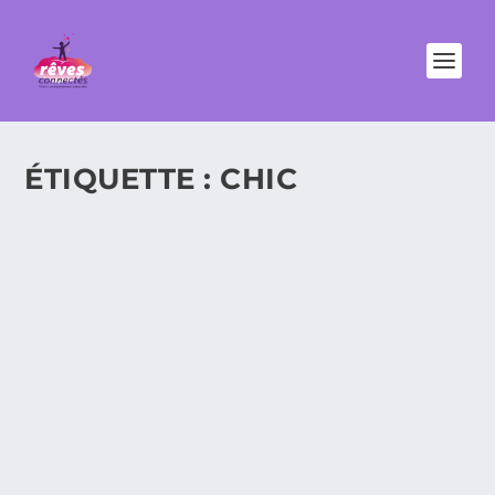
ÉTIQUETTE :
CHIC
SO OUEST, RÉ-ENCHANTER
L’EXPÉRIENCE DE SHOPPING
Jeudi 18 novembre s’ouvrait à Levallois Perret,
proche banlieue de Paris et fief de nombreux sièges
de grands groupes comme Epson ou Guerlain, So
Ouest, un centre commercial nouvelle génération.
Dans une époque où les centres...