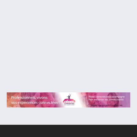
SUR FRANCE 3 LE 8/11 À 23H10: MA MÈRE
ADORAIT LA DANSE… ET MOI J’AIMAIS
MA MÈRE : LE PARCOURS DE BRIGITTE
LEFEVRE, DIRECTRICE DE LA DANSE DE
L’OPÉRA DE PARIS DE 1995 À 2014.
Je vous conseille de voir ce documentaire, qui
retrace le parcours de Madame Brigitte Lefèvre,...