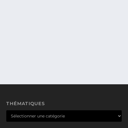
GET BACKERS. ILS RÉCUPÈRENT TOUT
!!!
Les Get Backers proposent leurs services pour
récupérer tout ce que vous voulez avec un taux de...
THÉMATIQUES