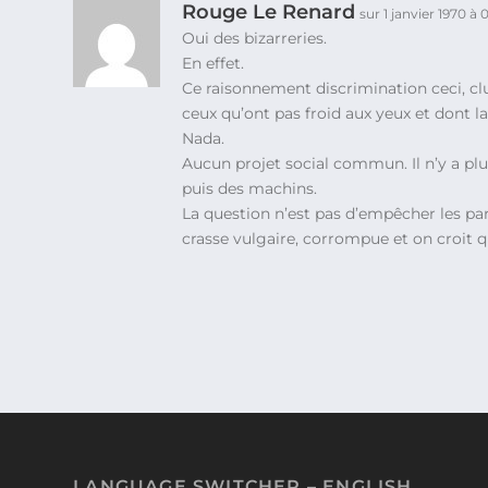
Rouge Le Renard
sur 1 janvier 1970 à
Oui des bizarreries.
En effet.
Ce raisonnement discrimination ceci, clu
ceux qu’ont pas froid aux yeux et dont l
Nada.
Aucun projet social commun. Il n’y a plus
puis des machins.
La question n’est pas d’empêcher les paro
crasse vulgaire, corrompue et on croit qu
LANGUAGE SWITCHER – ENGLISH