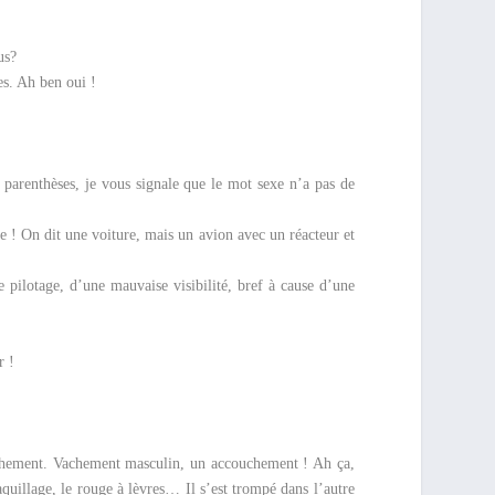
us?
les. Ah ben oui !
 parenthèses, je vous signale que le mot sexe n’a pas de
uve ! On dit une voiture, mais un avion avec un réacteur et
e pilotage, d’une mauvaise visibilité, bref à cause d’une
r !
ouchement. Vachement masculin, un accouchement ! Ah ça,
aquillage, le rouge à lèvres… Il s’est trompé dans l’autre