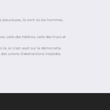
es pleureuses, ils sont où les hommes,
os, celle des hétéros, celle des trucs et
 là, on s’est assit sur la démocratie,
 des unions d’abstractions insipides.