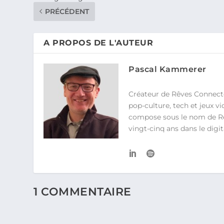
PRÉCÉDENT
A PROPOS DE L'AUTEUR
Pascal Kammerer
Créateur de Rêves Connecté
pop-culture, tech et jeux 
compose sous le nom de Rê>O
vingt-cinq ans dans le dig
1 COMMENTAIRE