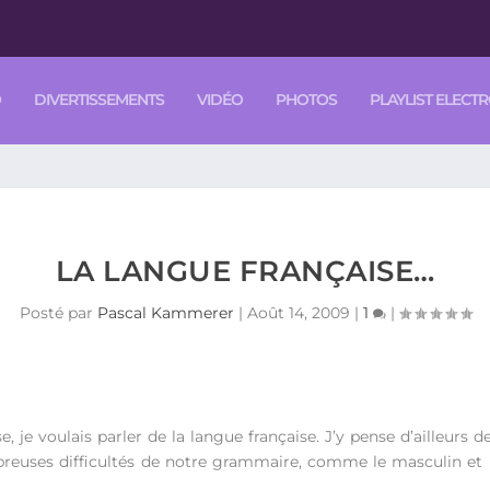
O
DIVERTISSEMENTS
VIDÉO
PHOTOS
PLAYLIST ELECT
LA LANGUE FRANÇAISE…
Posté par
Pascal Kammerer
|
Août 14, 2009
|
1
|
ise, je voulais parler de la langue française. J’y pense d’ailleur
euses difficultés de notre grammaire, comme le masculin et l