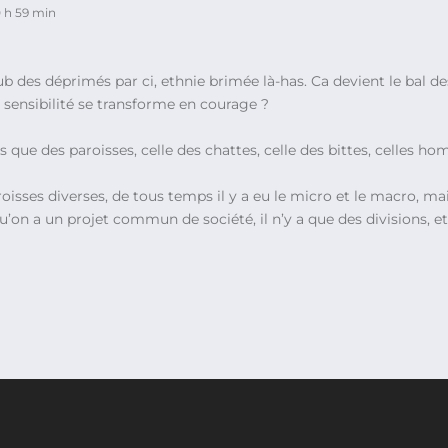
 0 h 59 min
b des déprimés par ci, ethnie brimée là-has. Ca devient le bal d
a sensibilité se transforme en courage ?
 que des paroisses, celle des chattes, celle des bittes, celles hom
isses diverses, de tous temps il y a eu le micro et le macro, mais
’on a un projet commun de société, il n’y a que des divisions, et