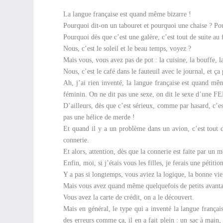
La langue française est quand même bizarre !
Pourquoi dit-on un tabouret et pourquoi une chaise ? Pourq
Pourquoi dès que c’est une galère, c’est tout de suite au f
Nous, c’est le soleil et le beau temps, voyez ?
Mais vous, vous avez pas de pot : la cuisine, la bouffe, l
Nous, c’est le café dans le fauteuil avec le journal, et ç
Ah, j’ai rien inventé, la langue française est quand mê
féminin. On ne dit pas une sexe, on dit le sexe d’une F
D’ailleurs, dès que c’est sérieux, comme par hasard, c’est
pas une hélice de merde !
Et quand il y a un problème dans un avion, c’est tout de
connerie.
Et alors, attention, dès que la connerie est faite par un 
Enfin, moi, si j’étais vous les filles, je ferais une pétitio
Y a pas si longtemps, vous aviez la logique, la bonne viei
Mais vous avez quand même quelquefois de petits avantag
Vous avez la carte de crédit, on a le découvert.
Mais en général, le type qui a inventé la langue franç
des erreurs comme ça, il en a fait plein : un sac à main,