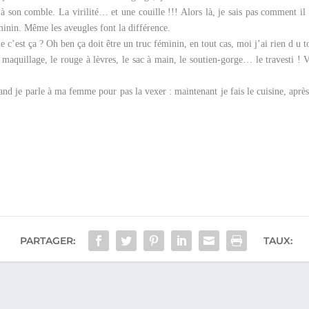
à son comble. La virilité… et une couille !!! Alors là, je sais pas comment il 
minin. Même les aveugles font la différence.
ue c’est ça ? Oh ben ça doit être un truc féminin, en tout cas, moi j’ai rien d
u t
 le maquillage, le rouge à lèvres, le sac à main, le soutien-gorge… le travesti !
uand je parle à ma femme pour pas la vexer : maintenant je fais le cuisine, après 
PARTAGER:
TAUX: