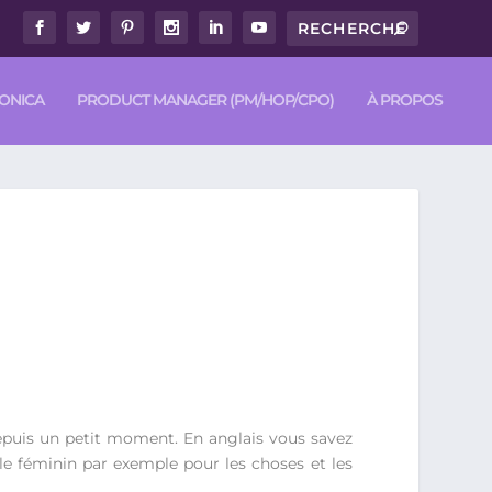
RONICA
PRODUCT MANAGER (PM/HOP/CPO)
À PROPOS
s depuis un petit moment. En anglais vous savez
e féminin par exemple pour les choses et les