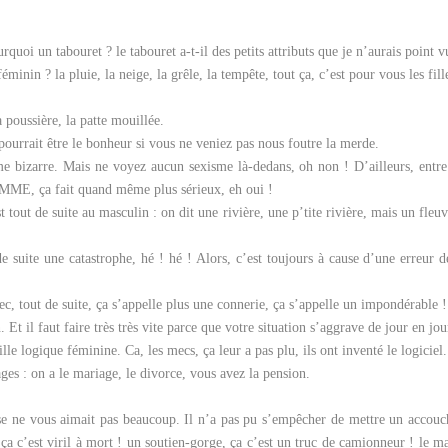
uoi un tabouret ? le tabouret a-t-il des petits attributs que je n’aurais point v
éminin ? la pluie, la neige, la grêle, la tempête, tout ça, c’est pour vous les fil
a poussière, la patte mouillée.
a pourrait être le bonheur si vous ne veniez pas nous foutre la merde.
me bizarre. Mais ne voyez aucun sexisme là-dedans, oh non ! D’ailleurs, entre
EMME, ça fait quand même plus sérieux, eh oui !
 tout de suite au masculin : on dit une rivière, une p’tite rivière, mais un fle
 suite une catastrophe, hé ! hé ! Alors, c’est toujours à cause d’une erreur d
mec, tout de suite, ça s’appelle plus une connerie, ça s’appelle un impondérable !
n. Et il faut faire très très vite parce que votre situation s’aggrave de jour en jou
lle logique féminine. Ca, les mecs, ça leur a pas plu, ils ont inventé le logiciel.
es : on a le mariage, le divorce, vous avez la pension.
aise ne vous aimait pas beaucoup. Il n’a pas pu s’empêcher de mettre un acc
 ça c’est viril à mort ! un soutien-gorge, ça c’est un truc de camionneur ! le m