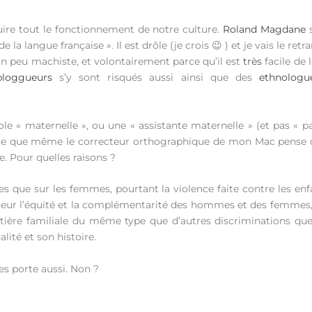
duire tout le fonctionnement de notre culture.
Roland Magdane
s
de la langue française ». Il est drôle (je crois 😉 ) et je vais le r
t un peu machiste, et volontairement parce qu’il est
très
facile de 
loggueurs
s’y sont risqués aussi ainsi que des
ethnologu
e « maternelle », ou une « assistante maternelle » (et pas « pa
re que même le correcteur orthographique de mon Mac pense que
. Pour quelles raisons ?
s que sur les femmes, pourtant la violence faite contre les enfant
coeur l’équité et la complémentarité des hommes et des femmes
ière familiale du même type que d’autres discriminations que
lité et son histoire.
les porte aussi. Non ?