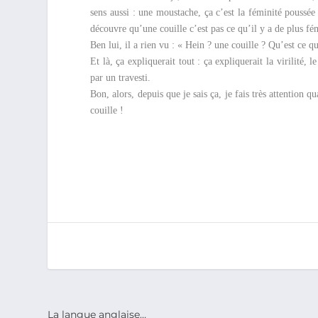
sens aussi : une moustache, ça c’est la féminité poussée 
découvre qu’une couille c’est pas ce qu’il y a de plus fé
Ben lui, il a rien vu : « Hein ? une couille ? Qu’est ce q
Et là, ça expliquerait tout : ça expliquerait la virilité,
par un travesti.
Bon, alors, depuis que je sais ça, je fais très attention q
couille !
La langue anglaise…