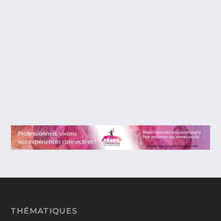
ZOMBILLÉNIUM : LE PARC
D’ATTRACTION DONT ON REGRETTE
QU’IL N’EXISTE QU’EN BD ET EN FILM
(ET C’EST DÉJÀ PAS MAL … POUR
L’INSTANT).
Il y a des choses dont on se demande pourquoi on
les découvre si tard. Fans de parcs,...
THÉMATIQUES