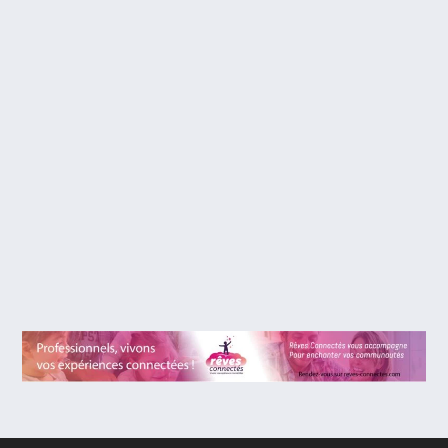
PREMIÈRES IMPRESSIONS SUR ONCE
UPON A TIME, LA NOUVELLE SÉRIE
ÉVÈNEMENT DU RÉSEAU ABC (DISNEY).
SPOILER INSIDE.
Attention cet article contient des révélations sur les
premiers épisodes de cette série, si vous...