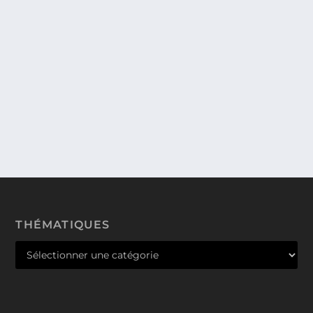
EN ATTENDANT KIDEXPO 2012 : APERÇU
DE LA SÉLECTION DE NOËL 2012. NOS
PREMIERS COUPS DE COEUR.
Comme je vous l’ai annoncé précédemment, le
prochain KIDEXPO aura lieu du 27 au 30 Octobre...
THÉMATIQUES