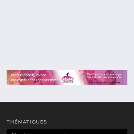
ELYSIUM. UNE LUTTE DES CLASSES, EN
2154, SYMBOLISÉE PAR UNE STATION
ORBITALE PARADISIAQUE RÉSERVÉE
AUX PLUS FORTUNÉS.
Elysium est l’un des films américains les plus
attendus de l’été 2013. Sur fond de...
THÉMATIQUES