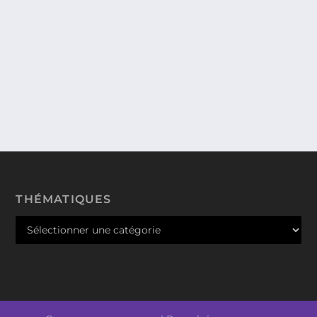
MES FAVORIS DE CHEZ KIKO. PAR ISIS.
Aujourd’hui on se retrouve pour un article que je
suis super contente de vous écrire. Il va...
THÉMATIQUES