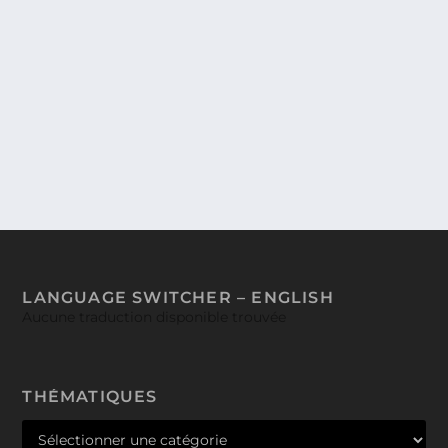
LE REVO-RAMA TESTE L’IPAD PRO,
L’APPLE PENCIL ET SES APPLICATIONS
DE CRÉATION GRAPHIQUE ! (VIDÉO)
Vous êtes pressés ? Rien que pour vous un aperçu
rapide de ce reportage avec L’Instant Revo-Rama !...
LANGUAGE SWITCHER – ENGLISH
Aucune traduction disponible trouvée
THÉMATIQUES