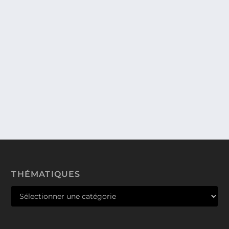
LE FILM D’ANIMATION VICE-VERSA
SORTIRA EN SALLE LE 17 JUIN 2015.
FAITES CONNAISSANCE AVEC VOS
ÉMOTIONS.
Article écrit par Chantal PANAS chantal@reves-
connectés.com avec l’avis de Léopoldine QUE
PEUT-IL...
THÉMATIQUES