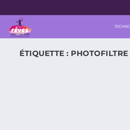
TECHN
ÉTIQUETTE :
PHOTOFILTRE