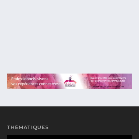
(PODCAST) ÉPISODE 24 : RETOUR À
EUROPAPARK, EN FAMILLE, APRÈS 20
ANS D’ABSENCE.
Script de la vidéo Bonjour et Bienvenue dans
l’épisode 24 du podcast Rêves Connectés consacré
à...
THÉMATIQUES