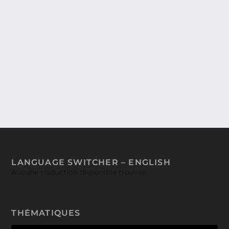
SCRAPPED PRINCESS… PACIFICA, LA
PRINCESSE REJETÉE. QUAND HÉROIC
FANTASY ET ANIMES FONT BON
MÉNAGE…
Le studio Bones nous fait le plaisir d’explorer le
monde de l’héroic fantasy avec Scrapped...
LANGUAGE SWITCHER – ENGLISH
Aucune traduction disponible trouvée
THÉMATIQUES