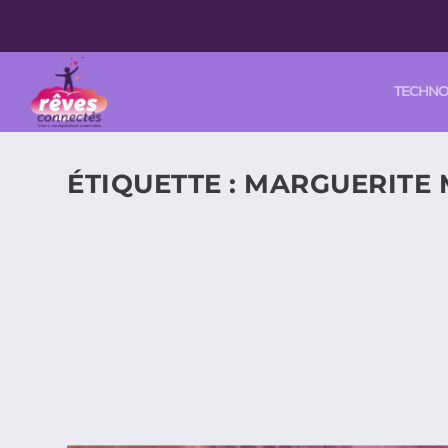
TECHN
ÉTIQUETTE :
MARGUERITE
LA MÔME PIAF, DU CD « LA P’TITE LIL
FRANCE. DEUX TALENTS : PIAF ET MON
Article de chantal PANAS chantal@reves-connectes.c