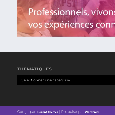
THÉMATIQUES
Conçu par
| Propulsé par
Elegant Themes
WordPress