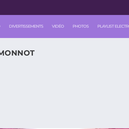
O
DIVERTISSEMENTS
VIDÉO
PHOTOS
PLAYLIST ELECT
 MONNOT
I » L’UNIQUE COMÉDIE MUSICALE, À L’EXPOSITION
NOT, 25 ANS DE COLLABORATION FRUCTUEUSE ET
om Suite au centenaire de la naissance d’Édith...