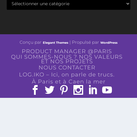
Conçu par
| Propulsé par
Elegant Themes
WordPress
PRODUCT MANAGER @PARIS
QUI SOMMES-NOUS ? NOS VALEURS
ET NOS PROJETS
NOUS CONTACTER
LOG.IKO – Ici, on parle de trucs.
À Paris et à Caen la mer