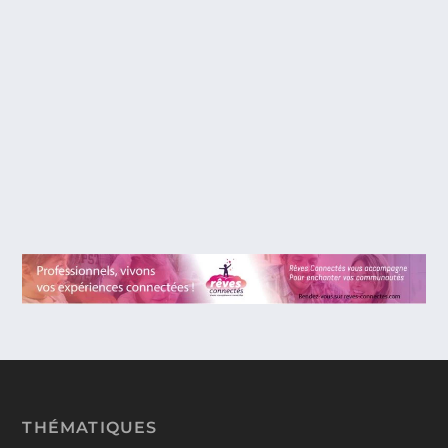
EPIC, LA BATAILLE DU ROYAUME
SECRET. VOYAGE AU COEUR DE
L’INFINIMENT PETIT… POUR UN GRAND
FILM D’ANIMATION SIGNÉ BLUE SKY
STUDIOS.
J’avais quelques craintes concernant ce film dont le
synopsis laissait penser à une copie de...
THÉMATIQUES